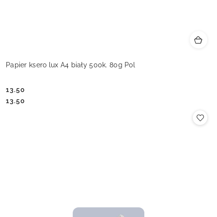
Papier ksero lux A4 biały 500k. 80g Pol
13.50
Cena:
Cena:
13.50