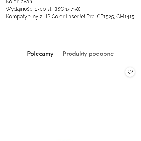
-Kolor: cyan.
-Wydajność: 1300 str. (ISO 19798).
-Kompatybilny z HP Color LaserJet Pro: CP1525, CM1415.
Produkty
Produkty
Polecamy
Produkty podobne
Pomiń karuzelę produktów
o
o
statusie:
statusie: