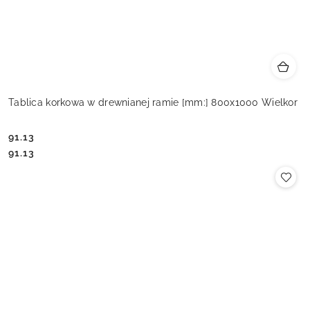
Tablica korkowa w drewnianej ramie [mm:] 800x1000 Wielkor
91.13
Cena:
Cena:
91.13