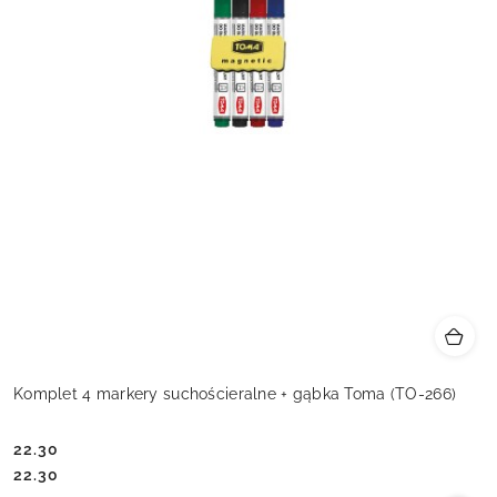
Komplet 4 markery suchościeralne + gąbka Toma (TO-266)
22.30
Cena:
Cena:
22.30