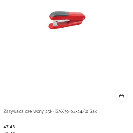
Zszywacz czerwony 25k (ISAX39-04+24/6) Sax
47.43
Cena:
Cena: