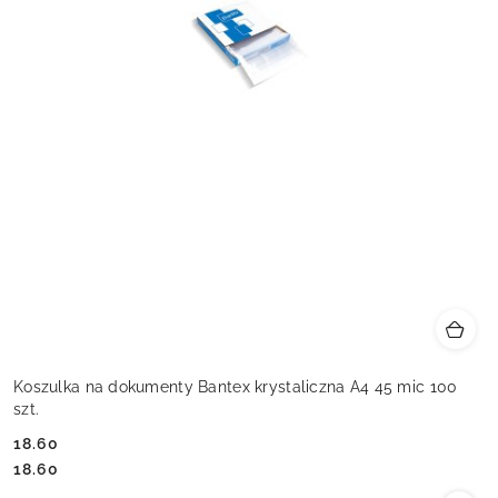
Koszulka na dokumenty Bantex krystaliczna A4 45 mic 100
szt.
18.60
Cena:
Cena:
18.60