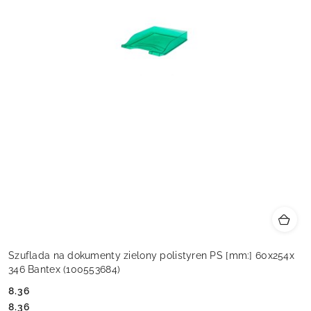
Szuflada na dokumenty zielony polistyren PS [mm:] 60x254x
346 Bantex (100553684)
8.36
Cena:
Cena:
8.36