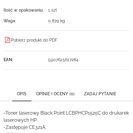
Ilość w opakowaniu:
1 szt
Waga:
0.879 kg
Pobierz produkt do PDF
EAN:
5907625617284
OPIS
OPINIE I OCENY (0)
ZADAJ PYTANIE
-Toner laserowy Black Point LCBPHCP1525C do drukarek
laserowych HP.
-Zastępuje CE321A.