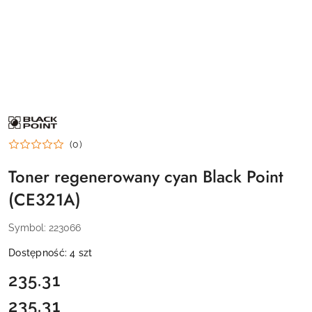
NAZWA
PRODUCENTA:
BLACK
(0)
POINT
Toner regenerowany cyan Black Point
(CE321A)
Symbol:
223066
Dostępność:
4
szt
cena:
235.31
235.31
Cena: