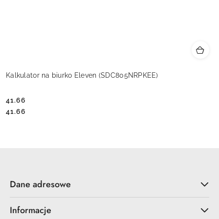
Kalkulator na biurko Eleven (SDC805NRPKEE)
41.66
Cena:
Cena:
41.66
Dane adresowe
Informacje