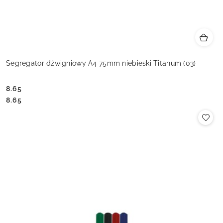
Segregator dźwigniowy A4 75mm niebieski Titanum (03)
8.65
Cena:
Cena:
8.65