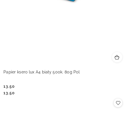
Papier ksero lux A4 biały 500k. 80g Pol
13.50
Cena:
Cena:
13.50