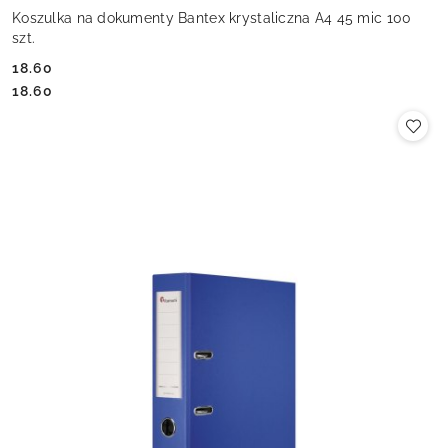
Koszulka na dokumenty Bantex krystaliczna A4 45 mic 100
szt.
18.60
Cena:
Cena:
18.60