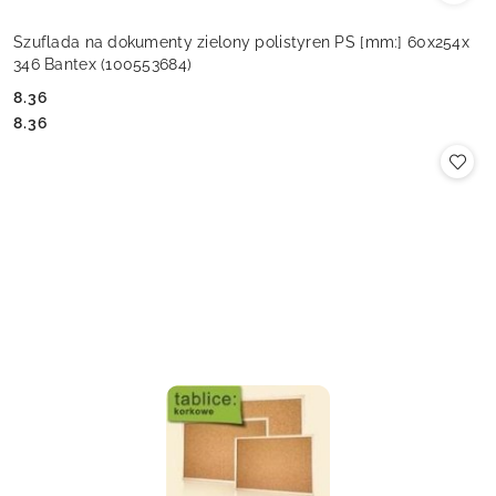
Szuflada na dokumenty zielony polistyren PS [mm:] 60x254x
346 Bantex (100553684)
8.36
Cena:
Cena:
8.36