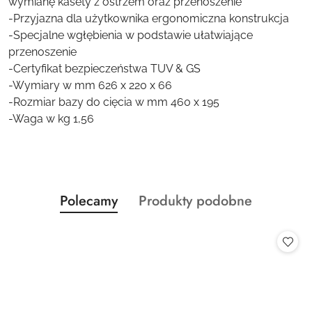
wymianę kasety z ostrzem oraz przenoszenie
-Przyjazna dla użytkownika ergonomiczna konstrukcja
-Specjalne wgłębienia w podstawie ułatwiające
przenoszenie
-Certyfikat bezpieczeństwa TUV & GS
-Wymiary w mm 626 x 220 x 66
-Rozmiar bazy do cięcia w mm 460 x 195
-Waga w kg 1,56
Produkty
Produkty
Polecamy
Produkty podobne
Pomiń karuzelę produktów
o
o
statusie:
statusie: