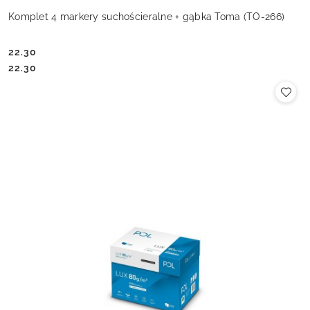
Komplet 4 markery suchościeralne + gąbka Toma (TO-266)
22.30
Cena:
Cena:
22.30