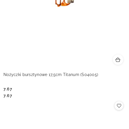
Nożyczki bursztynowe 17,5cm Titanum (S04005)
7.67
Cena:
Cena:
7.67