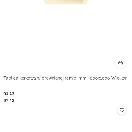
Tablica korkowa w drewnianej ramie [mm:] 800x1000 Wielkor
91.13
Cena:
Cena:
91.13