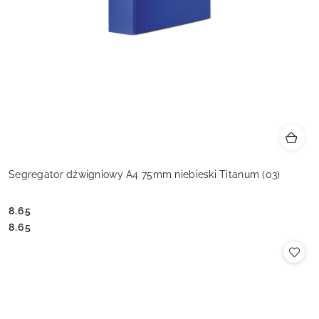
Segregator dźwigniowy A4 75mm niebieski Titanum (03)
8.65
Cena:
Cena:
8.65