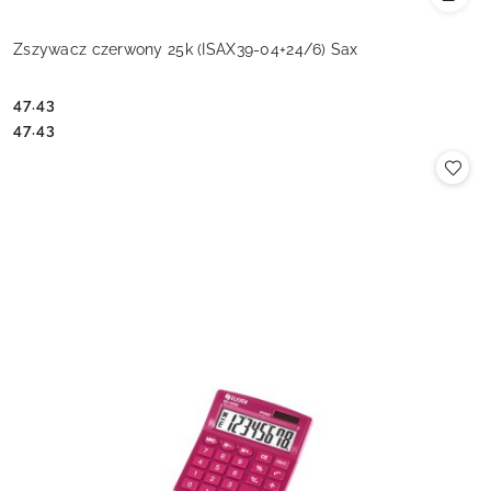
Zszywacz czerwony 25k (ISAX39-04+24/6) Sax
47.43
Cena:
Cena:
47.43