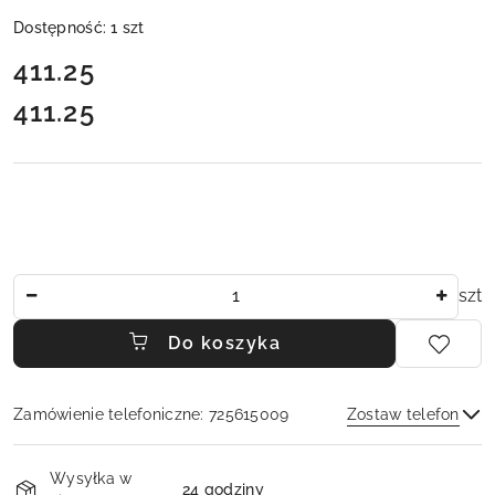
Dostępność:
1
szt
cena:
411.25
411.25
Cena:
Ilość
szt
Do koszyka
Zamówienie telefoniczne: 725615009
Zostaw telefon
Dostępność
Wysyłka w
i
24 godziny