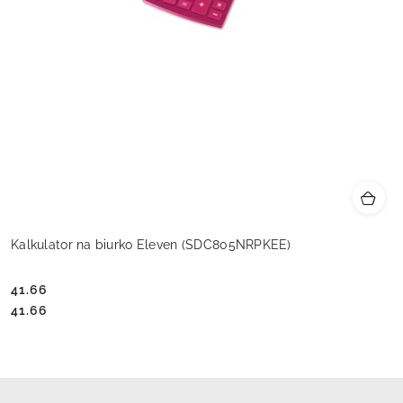
Kalkulator na biurko Eleven (SDC805NRPKEE)
41.66
Cena:
Cena:
41.66