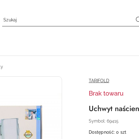
ty
NAZWA
TARIFOLD
PRODUCENTA:
Brak towaru
Uchwyt naścien
Symbol:
69415
Dostępność:
0
szt