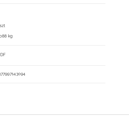
 szt
.088 kg
PDF
377997143094