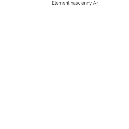
Element naścienny A4
Pomiń karuzelę produktów