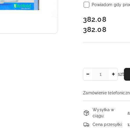
Powiadom gdy prod
cena:
382.08
382.08
Cena:
Ilość
szt
Zamówienie telefoniczn
Dostępność
Wysyłka w
i
2
ciągu:
dostawa
Cena przesyłki:
1