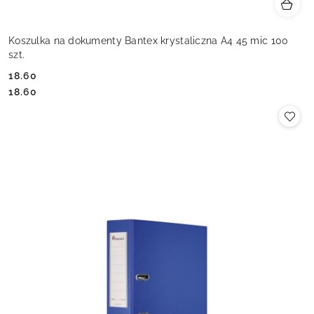
Koszulka na dokumenty Bantex krystaliczna A4 45 mic 100
szt.
18.60
Cena:
Cena:
18.60