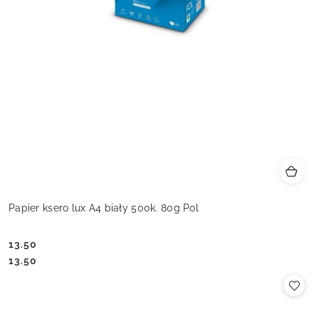
Papier ksero lux A4 biały 500k. 80g Pol
13.50
Cena:
Cena:
13.50