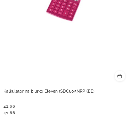
Kalkulator na biurko Eleven (SDC805NRPKEE)
41.66
Cena:
Cena:
41.66