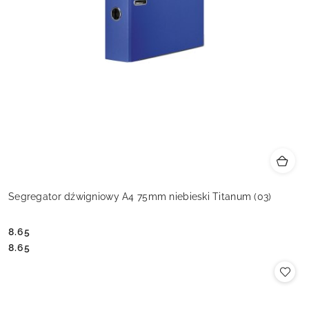
Segregator dźwigniowy A4 75mm niebieski Titanum (03)
8.65
Cena:
Cena:
8.65