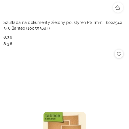
Szuflada na dokumenty zielony polistyren PS [mm:] 60x254x
346 Bantex (100553684)
8.36
Cena:
Cena:
8.36