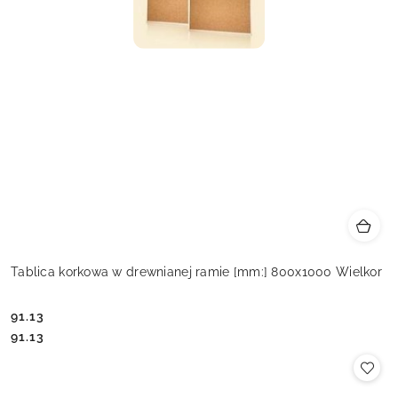
Tablica korkowa w drewnianej ramie [mm:] 800x1000 Wielkor
91.13
Cena:
Cena:
91.13