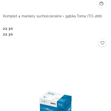
Komplet 4 markery suchościeralne + gąbka Toma (TO-266)
22.30
Cena:
Cena:
22.30