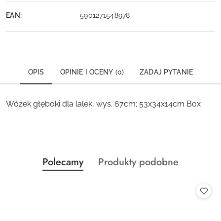
EAN:
5901271548978
OPIS
OPINIE I OCENY (0)
ZADAJ PYTANIE
Wózek głęboki dla lalek, wys. 67cm; 53x34x14cm Box
Produkty
Produkty
Polecamy
Produkty podobne
Pomiń karuzelę produktów
o
o
statusie:
statusie: