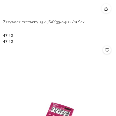
Zszywacz czerwony 25k (ISAX39-04+24/6) Sax
47.43
Cena:
Cena:
47.43