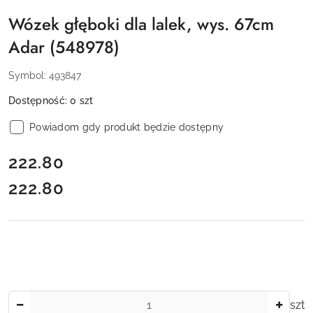
Wózek głęboki dla lalek, wys. 67cm
Adar (548978)
Symbol:
493847
Dostępność:
0
szt
Powiadom gdy produkt będzie dostępny
cena:
222.80
222.80
Cena:
Ilość
szt