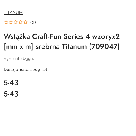
NAZWA
TITANUM
PRODUCENTA:
(0)
Wstążka Craft-Fun Series 4 wzoryx2
[mm x m] srebrna Titanum (709047)
Symbol:
623502
Dostępność:
2209
szt
cena:
5.43
5.43
Cena: