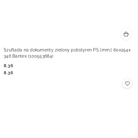
Szuflada na dokumenty zielony polistyren PS [mm:] 60x254x
346 Bantex (100553684)
8.36
Cena:
Cena:
8.36