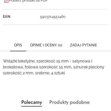
Pobierz produkt do PDF
EAN:
5903714551460
OPIS
OPINIE I OCENY (0)
ZADAJ PYTANIE
Wstążki tekstylne, szerokość 15 mm - satynowa i
brokatowa, foliowa szerokość 15 mm, sznurek pleciony
szerokość 2 mm, srebrne. 4 sztuki.
Produkty
Produkty
Polecamy
Produkty podobne
Pomiń karuzelę produktów
o
o