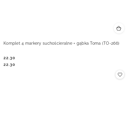
Komplet 4 markery suchościeralne + gąbka Toma (TO-266)
22.30
Cena:
Cena:
22.30