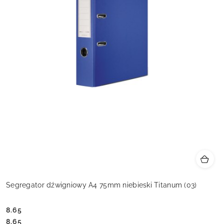
Segregator dźwigniowy A4 75mm niebieski Titanum (03)
8.65
Cena:
Cena:
8.65