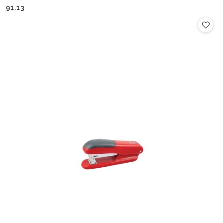
Cena:
Cena:
91.13