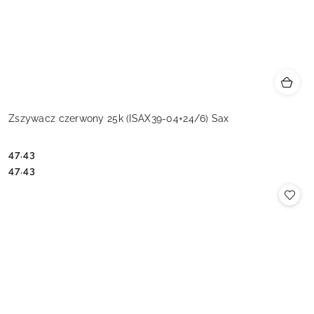
Zszywacz czerwony 25k (ISAX39-04+24/6) Sax
47.43
Cena:
Cena:
47.43