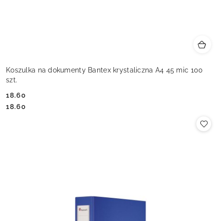
Koszulka na dokumenty Bantex krystaliczna A4 45 mic 100
szt.
18.60
Cena:
Cena:
18.60