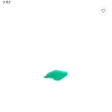
Cena:
Cena:
7.67