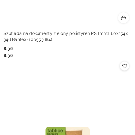
Szuflada na dokumenty zielony polistyren PS [mm:] 60x254x
346 Bantex (100553684)
8.36
Cena:
Cena:
8.36