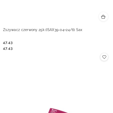
Zszywacz czerwony 25k (ISAX39-04+24/6) Sax
47.43
Cena:
Cena:
47.43