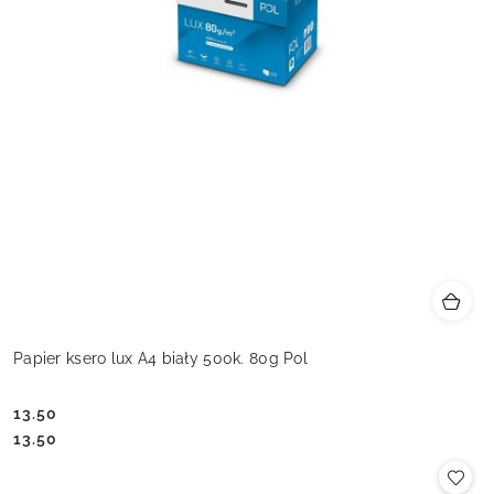
Papier ksero lux A4 biały 500k. 80g Pol
13.50
Cena:
Cena:
13.50