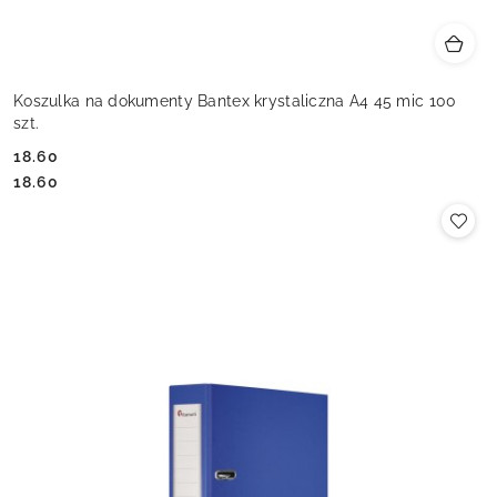
Koszulka na dokumenty Bantex krystaliczna A4 45 mic 100
szt.
18.60
Cena:
Cena:
18.60