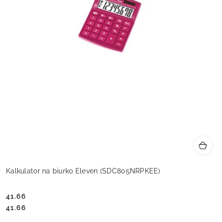
Kalkulator na biurko Eleven (SDC805NRPKEE)
41.66
Cena:
Cena:
41.66