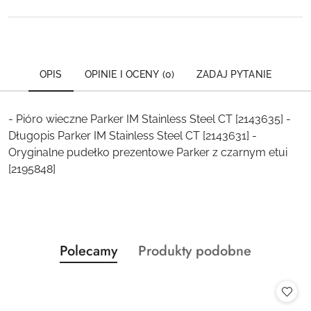
OPIS
OPINIE I OCENY (0)
ZADAJ PYTANIE
- Pióro wieczne Parker IM Stainless Steel CT [2143635] -
Długopis Parker IM Stainless Steel CT [2143631] -
Oryginalne pudełko prezentowe Parker z czarnym etui
[2195848]
Produkty
Produkty
Polecamy
Produkty podobne
Pomiń karuzelę produktów
o
o
statusie:
statusie: