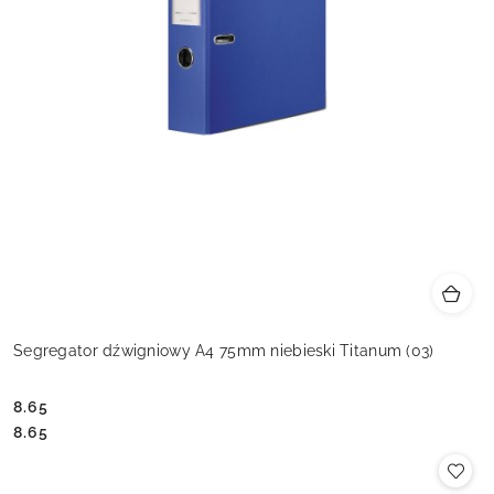
Segregator dźwigniowy A4 75mm niebieski Titanum (03)
8.65
Cena:
Cena:
8.65