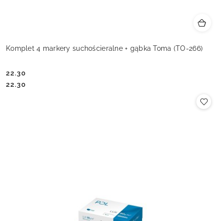
Komplet 4 markery suchościeralne + gąbka Toma (TO-266)
22.30
Cena:
Cena:
22.30