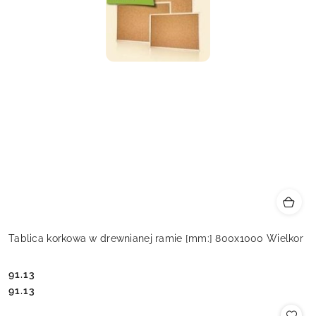
Tablica korkowa w drewnianej ramie [mm:] 800x1000 Wielkor
91.13
Cena:
Cena:
91.13