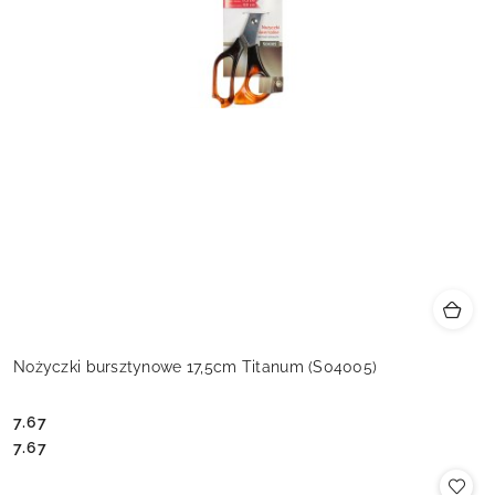
Nożyczki bursztynowe 17,5cm Titanum (S04005)
7.67
Cena:
Cena:
7.67