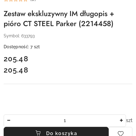
Zestaw ekskluzywny IM długopis +
pióro CT STEEL Parker (2214458)
Symbol:
633793
Dostępność:
7
szt
cena:
205.48
205.48
Cena:
Ilość
szt
Do koszyka