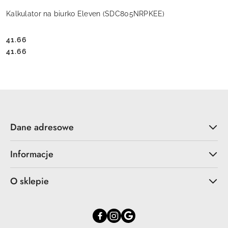
Kalkulator na biurko Eleven (SDC805NRPKEE)
41.66
Cena:
Cena:
41.66
Dane adresowe
Informacje
O sklepie