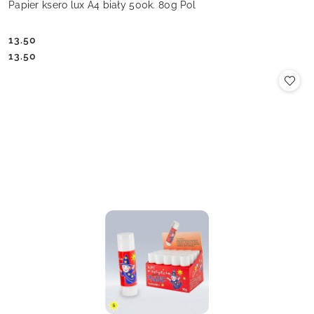
Papier ksero lux A4 biały 500k. 80g Pol
13.50
Cena:
Cena:
13.50