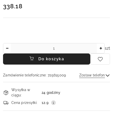
338.18
Cena:
Ilość
szt
Do koszyka
Zamówienie telefoniczne: 725615009
Zostaw telefon
Dostępność
Wysyłka w
i
24 godziny
ciągu:
dostawa
Wyślij
Cena przesyłki:
12.9