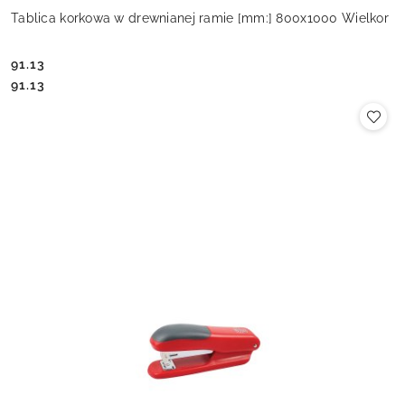
Tablica korkowa w drewnianej ramie [mm:] 800x1000 Wielkor
91.13
Cena:
Cena:
91.13