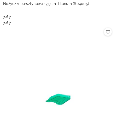
Nożyczki bursztynowe 17,5cm Titanum (S04005)
7.67
Cena:
Cena:
7.67