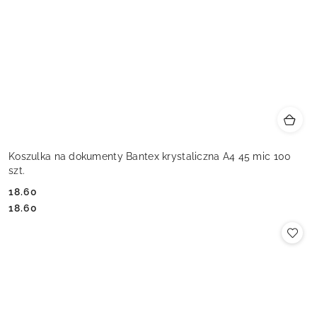
Koszulka na dokumenty Bantex krystaliczna A4 45 mic 100
szt.
18.60
Cena:
Cena:
18.60