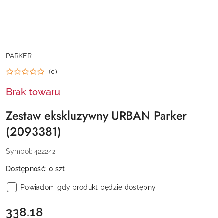
NAZWA
PARKER
PRODUCENTA:
(0)
Brak towaru
Zestaw ekskluzywny URBAN Parker
(2093381)
Symbol:
422242
Dostępność:
0
szt
Powiadom gdy produkt będzie dostępny
cena:
338.18