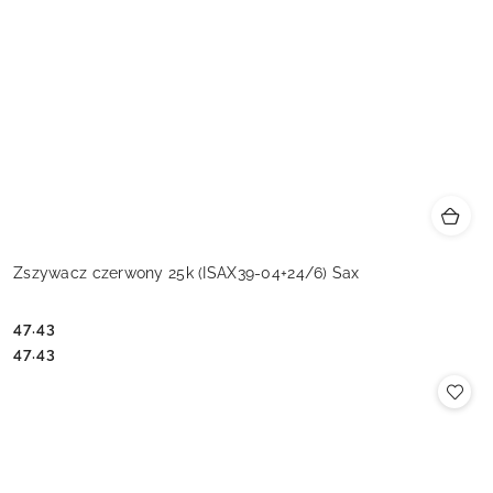
Zszywacz czerwony 25k (ISAX39-04+24/6) Sax
47.43
Cena:
Cena:
47.43