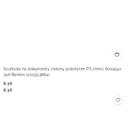
Szuflada na dokumenty zielony polistyren PS [mm:] 60x254x
346 Bantex (100553684)
8.36
Cena:
Cena:
8.36