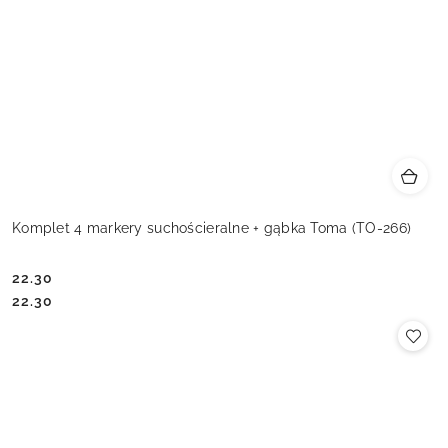
Komplet 4 markery suchościeralne + gąbka Toma (TO-266)
22.30
Cena:
Cena:
22.30