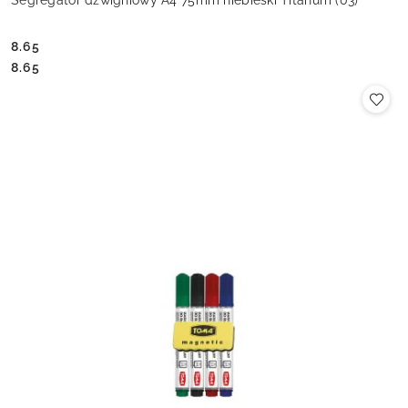
Segregator dźwigniowy A4 75mm niebieski Titanum (03)
8.65
Cena:
Cena:
8.65