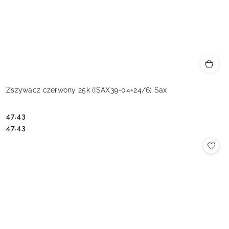
Zszywacz czerwony 25k (ISAX39-04+24/6) Sax
47.43
Cena:
Cena:
47.43