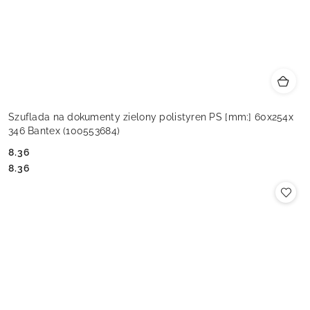
Szuflada na dokumenty zielony polistyren PS [mm:] 60x254x
346 Bantex (100553684)
8.36
Cena:
Cena:
8.36