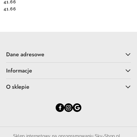
41.66
Cena:
Cena:
41.66
Dane adresowe
Informacje
O sklepie
Sklep internetowy na oprogramowaniu Sky-Shop.pl