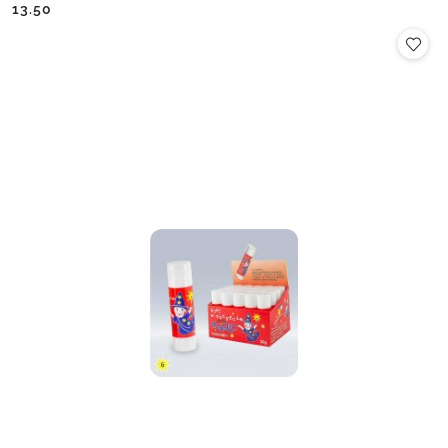
Cena:
Cena:
13.50