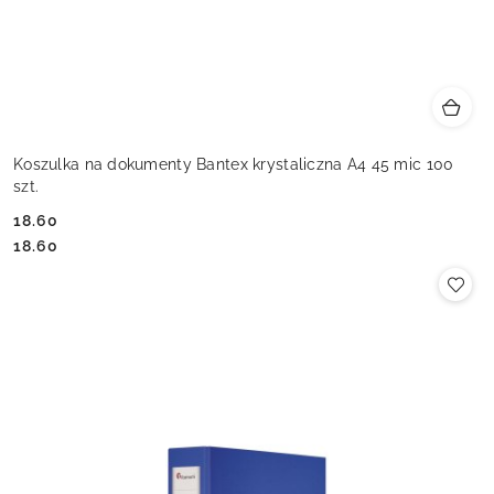
Koszulka na dokumenty Bantex krystaliczna A4 45 mic 100
szt.
18.60
Cena:
Cena:
18.60