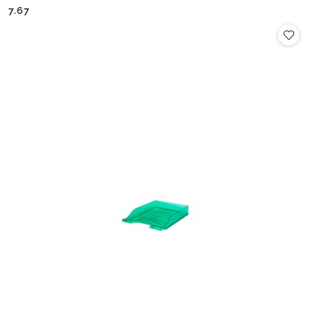
Cena:
Cena:
7.67