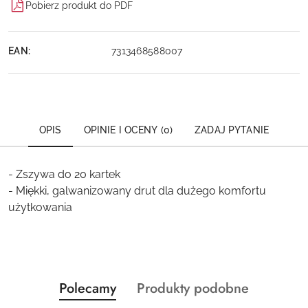
Pobierz produkt do PDF
EAN:
7313468588007
OPIS
OPINIE I OCENY (0)
ZADAJ PYTANIE
- Zszywa do 20 kartek
- Miękki, galwanizowany drut dla dużego komfortu
użytkowania
Produkty
Produkty
Polecamy
Produkty podobne
Pomiń karuzelę produktów
o
o