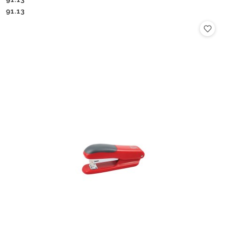
Cena:
Cena:
91.13