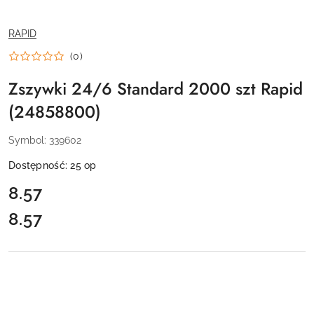
NAZWA
RAPID
PRODUCENTA:
(0)
Zszywki 24/6 Standard 2000 szt Rapid
(24858800)
Symbol:
339602
Dostępność:
25
op
cena:
8.57
8.57
Cena: