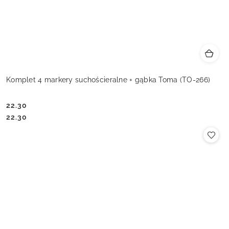
Komplet 4 markery suchościeralne + gąbka Toma (TO-266)
22.30
Cena:
Cena:
22.30