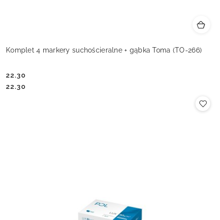
Komplet 4 markery suchościeralne + gąbka Toma (TO-266)
22.30
Cena:
Cena:
22.30