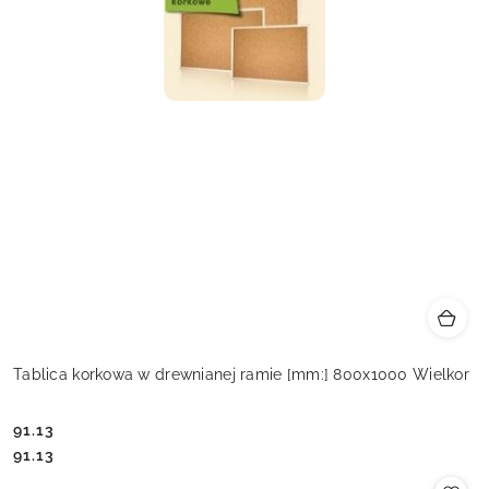
Tablica korkowa w drewnianej ramie [mm:] 800x1000 Wielkor
91.13
Cena:
Cena:
91.13