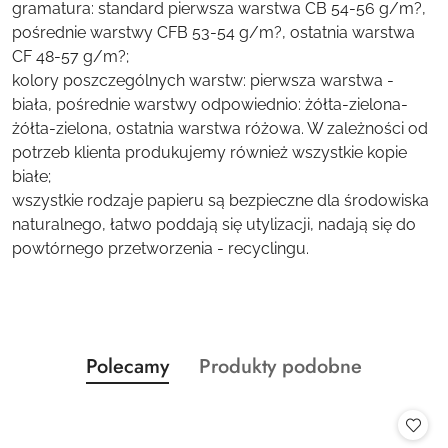
gramatura: standard pierwsza warstwa CB 54-56 g/m?,
pośrednie warstwy CFB 53-54 g/m?, ostatnia warstwa
CF 48-57 g/m?;
kolory poszczególnych warstw: pierwsza warstwa -
biała, pośrednie warstwy odpowiednio: żółta-zielona-
żółta-zielona, ostatnia warstwa różowa. W zależności od
potrzeb klienta produkujemy również wszystkie kopie
białe;
wszystkie rodzaje papieru są bezpieczne dla środowiska
naturalnego, łatwo poddają się utylizacji, nadają się do
powtórnego przetworzenia - recyclingu.
Produkty
Produkty
Polecamy
Produkty podobne
Pomiń karuzelę produktów
o
o
statusie:
statusie: