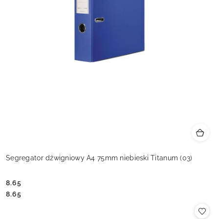
Segregator dźwigniowy A4 75mm niebieski Titanum (03)
8.65
Cena:
Cena:
8.65