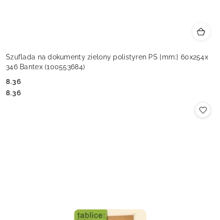
Szuflada na dokumenty zielony polistyren PS [mm:] 60x254x
346 Bantex (100553684)
8.36
Cena:
Cena:
8.36