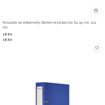
Koszulka na dokumenty Bantex krystaliczna A4 45 mic 100
szt.
18.60
Cena:
Cena:
18.60