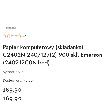
NAZWA
PRODUCENTA:
EMERSON
(0)
Papier komputerowy (składanka)
C2402N 240/12/(2) 900 skł. Emerson
(240212C0N1red)
Symbol:
1627
Dostępność:
30
op
cena:
169.90
169.90
Cena: