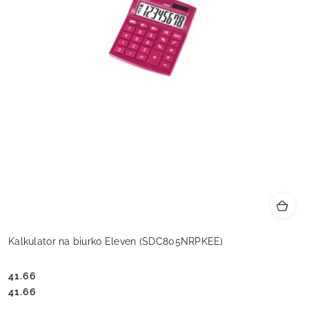
Kalkulator na biurko Eleven (SDC805NRPKEE)
41.66
Cena:
Cena:
41.66