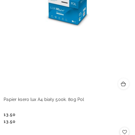
Papier ksero lux A4 biały 500k. 80g Pol
13.50
Cena:
Cena:
13.50