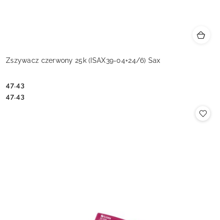
Zszywacz czerwony 25k (ISAX39-04+24/6) Sax
47.43
Cena:
Cena:
47.43