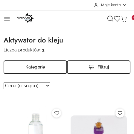
Moje konto
Przejdź do treści głównej
Przejdź do wyszukiwarki
Przejdź do moje konto
Przejdź do menu głównego
Przejdź do stopki
Aktywator do kleju
Liczba produktów:
3
Kategorie
Filtruj
Zastosowano
Sortuj
według
sortowanie:
Cena
(rosnąco).