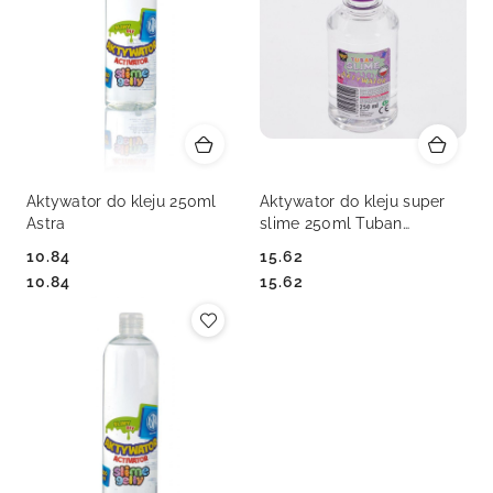
Aktywator do kleju 250ml
Aktywator do kleju super
Astra
slime 250ml Tuban
(TU3052)
10.84
15.62
Cena:
Cena:
Cena:
Cena:
10.84
15.62