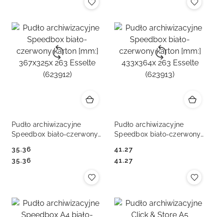
Pudło archiwizacyjne
Pudło archiwizacyjne
Speedbox biało-czerwony
Speedbox biało-czerwony
karton [mm:] 367x325x 263
karton [mm:] 433x364x 263
35.36
41.27
Esselte (623912)
Esselte (623913)
Cena:
Cena:
Cena:
Cena:
35.36
41.27