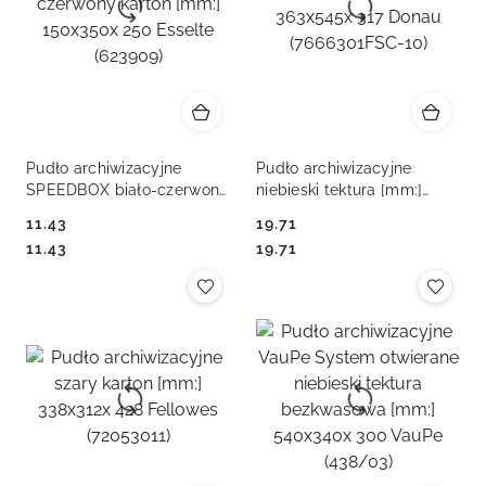
Pudło archiwizacyjne
Pudło archiwizacyjne
SPEEDBOX biało-czerwony
niebieski tektura [mm:]
karton [mm:] 150x350x 250
363x545x 317 Donau
11.43
19.71
Esselte (623909)
(7666301FSC-10)
Cena:
Cena:
Cena:
Cena:
11.43
19.71