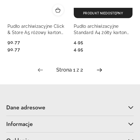
PRODUKT NIEDOSTĘPNY
Pudło archiwizacyjne Click
Pudło archiwizacyjne
& Store A5 różowy karton
Standard A4 żółty karton
[mm:] 216x160x 282 Leitz
[mm:] 245x80x 345 Esselte
90.77
4.95
(60430023)
(128413)
Cena:
Cena:
Cena:
Cena:
90.77
4.95
Dane adresowe
Informacje