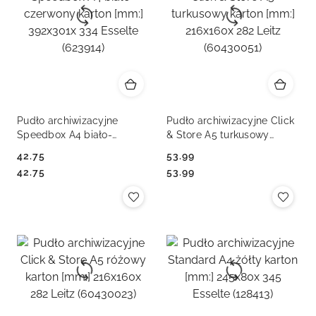
Pudło archiwizacyjne
Pudło archiwizacyjne Click
Speedbox A4 biało-
& Store A5 turkusowy
czerwony karton [mm:]
karton [mm:] 216x160x 282
42.75
53.99
392x301x 334 Esselte
Leitz (60430051)
Cena:
Cena:
Cena:
Cena:
42.75
53.99
(623914)