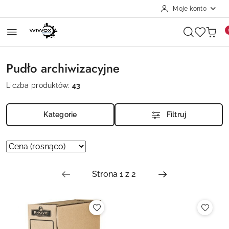
Moje konto
Przejdź do treści głównej
Przejdź do wyszukiwarki
Przejdź do moje konto
Przejdź do menu głównego
Przejdź do stopki
Pudło archiwizacyjne
Liczba produktów:
43
Kategorie
Filtruj
Zastosowano
Sortuj
według
sortowanie:
Cena
(rosnąco).