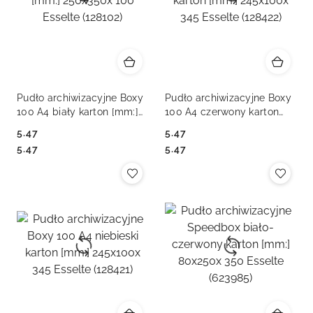
Pudło archiwizacyjne Boxy
Pudło archiwizacyjne Boxy
100 A4 biały karton [mm:]
100 A4 czerwony karton
250x350x 100 Esselte
[mm:] 245x100x 345
5.47
5.47
(128102)
Esselte (128422)
Cena:
Cena:
Cena:
Cena:
5.47
5.47