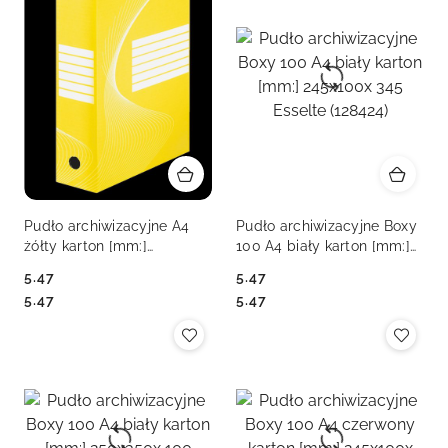
Pudło archiwizacyjne A4
Pudło archiwizacyjne Boxy
żółty karton [mm:]
100 A4 biały karton [mm:]
245x100x 345 Esselte
245x100x 345 Esselte
5.47
5.47
(128423)
(128424)
Cena:
Cena:
Cena:
Cena:
5.47
5.47