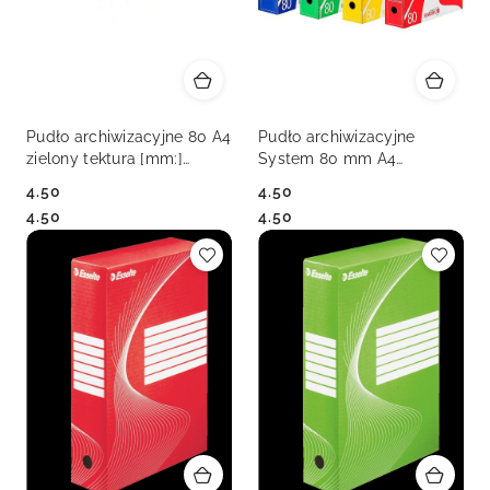
Pudło archiwizacyjne 80 A4
Pudło archiwizacyjne
zielony tektura [mm:]
System 80 mm A4
330x80x 290 VauPe
niebieski tektura
4.50
4.50
(434/06)
bezkwasowa [mm:]
Cena:
Cena:
Cena:
Cena:
4.50
4.50
330x290x 80 VauPe
(434/03)