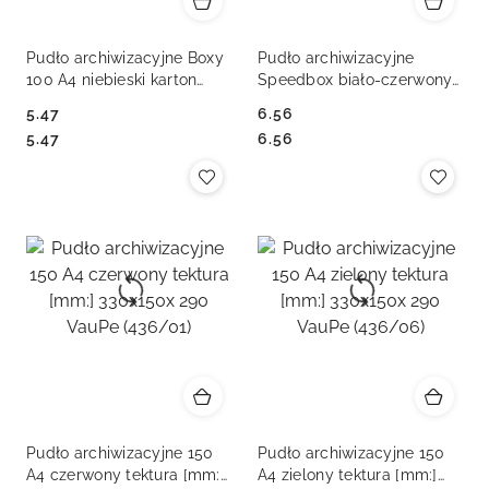
Pudło archiwizacyjne Boxy
Pudło archiwizacyjne
100 A4 niebieski karton
Speedbox biało-czerwony
[mm:] 245x100x 345
karton [mm:] 80x250x 350
5.47
6.56
Esselte (128421)
Esselte (623985)
Cena:
Cena:
Cena:
Cena:
5.47
6.56
Pudło archiwizacyjne 150
Pudło archiwizacyjne 150
A4 czerwony tektura [mm:]
A4 zielony tektura [mm:]