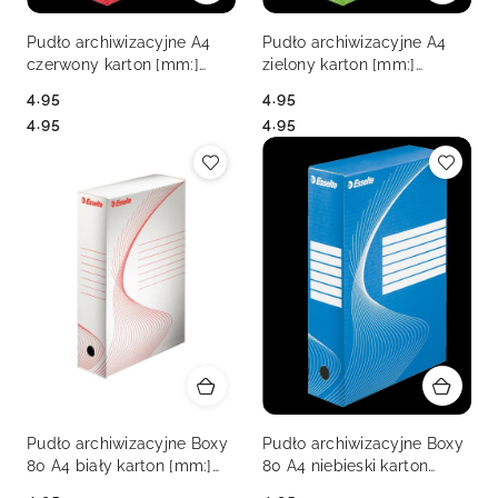
Pudło archiwizacyjne A4
Pudło archiwizacyjne A4
czerwony karton [mm:]
zielony karton [mm:]
245x80x 345 Esselte
245x80x 345 Esselte
4.95
4.95
(128412)
(128414)
Cena:
Cena:
Cena:
Cena:
4.95
4.95
Pudło archiwizacyjne Boxy
Pudło archiwizacyjne Boxy
80 A4 biały karton [mm:]
80 A4 niebieski karton
245x80x 345 Esselte
[mm:] 245x80x 345 Esselte