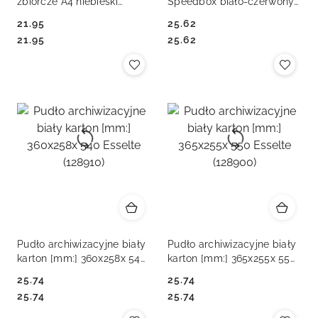
zbiorcze A4 niebieski
Speedbox biało-czerwony
tektura bezkwasowa [mm:]
karton [mm:] 355x193x 252
21.95
25.62
540x340x 300 Vaupe
Esselte (623911)
Cena:
Cena:
Cena:
Cena:
21.95
25.62
(437/03)
Pudło archiwizacyjne biały
Pudło archiwizacyjne biały
karton [mm:] 360x258x 540
karton [mm:] 365x255x 550
Esselte (128910)
Esselte (128900)
25.74
25.74
Cena:
Cena:
Cena:
Cena:
25.74
25.74