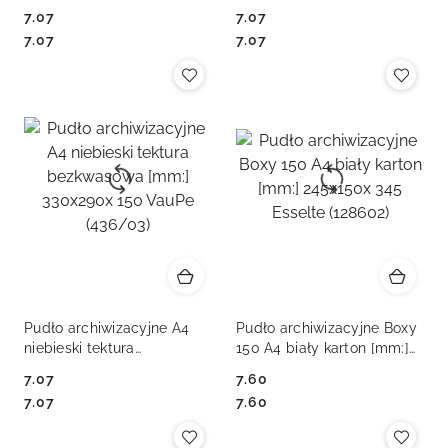
330x150x 290 VauPe
330x150x 290 VauPe
7.07
7.07
(436/01)
(436/06)
Cena:
Cena:
Cena:
Cena:
7.07
7.07
Pudło archiwizacyjne A4
Pudło archiwizacyjne Boxy
niebieski tektura
150 A4 biały karton [mm:]
bezkwasowa [mm:]
245x150x 345 Esselte
7.07
7.60
330x290x 150 VauPe
(128602)
Cena:
Cena:
Cena:
Cena:
7.07
7.60
(436/03)