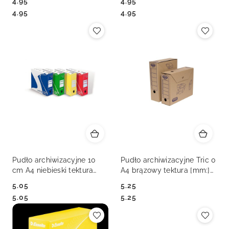
4.95
4.95
(128080)
(128411)
Cena:
Cena:
Cena:
Cena:
4.95
4.95
Pudło archiwizacyjne 10
Pudło archiwizacyjne Tric 0
cm A4 niebieski tektura
A4 brązowy tektura [mm:]
bezkwasowa [mm:]
265x95x 340 Elba
5.05
5.25
340x290x 100 VauPe
(100552623)
Cena:
Cena:
Cena:
Cena:
5.05
5.25
(435/03)