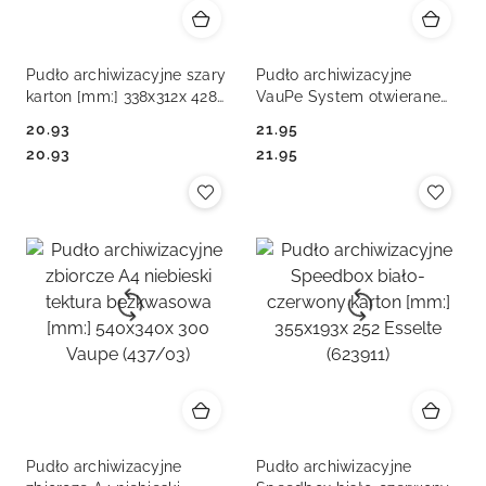
Pudło archiwizacyjne szary
Pudło archiwizacyjne
karton [mm:] 338x312x 428
VauPe System otwierane
Fellowes (72053011)
niebieski tektura
20.93
21.95
bezkwasowa [mm:]
Cena:
Cena:
Cena:
Cena:
20.93
21.95
540x340x 300 VauPe
(438/03)
Pudło archiwizacyjne
Pudło archiwizacyjne