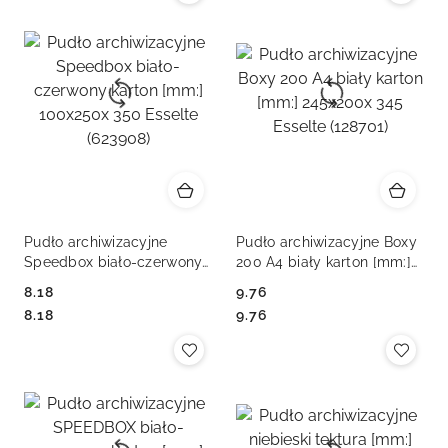
Pudło archiwizacyjne
Pudło archiwizacyjne Boxy
Speedbox biało-czerwony
200 A4 biały karton [mm:]
karton [mm:] 100x250x 350
245x200x 345 Esselte
8.18
9.76
Esselte (623908)
(128701)
Cena:
Cena:
Cena:
Cena:
8.18
9.76