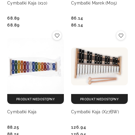
Cymbałki Kaja (x10)
Cymbałki Marek (M05)
68.89
86.14
Cena:
Cena:
Cena:
Cena:
68.89
86.14
PRODUKT NIEDOSTĘPNY
PRODUKT NIEDOSTĘPNY
Cymbałki Kaja
Cymbałki Kaja (X27BW)
88.25
126.94
Cena:
Cena:
Cena:
Cena:
88.25
126.94