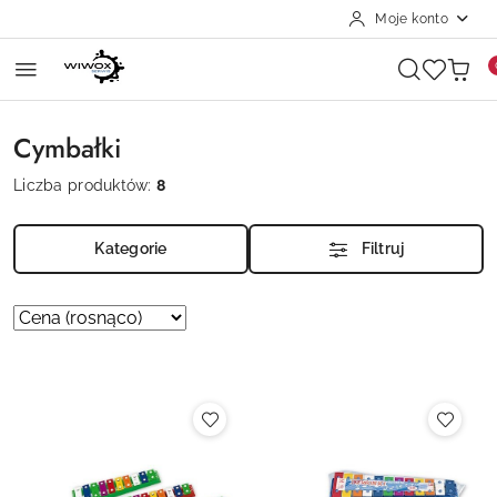
Moje konto
Przejdź do treści głównej
Przejdź do wyszukiwarki
Przejdź do moje konto
Przejdź do menu głównego
Przejdź do stopki
Cymbałki
Liczba produktów:
8
Kategorie
Filtruj
Zastosowano
Sortuj
według
sortowanie:
Cena
(rosnąco).