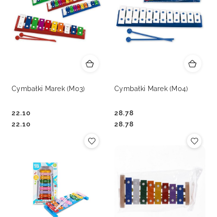
Cymbałki Marek (M03)
Cymbałki Marek (M04)
22.10
28.78
Cena:
Cena:
Cena:
Cena:
22.10
28.78