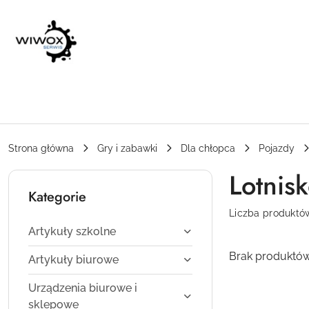
Przejdź do treści głównej
Przejdź do wyszukiwarki
Przejdź do moje konto
Przejdź do menu głównego
Przejdź do stopki
Strona główna
Gry i zabawki
Dla chłopca
Pojazdy
Lotnis
Kategorie
Liczba produktó
Artykuły szkolne
Brak produktów
Artykuły biurowe
Urządzenia biurowe i
sklepowe