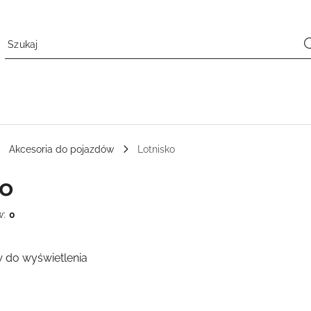
Akcesoria do pojazdów
Lotnisko
ko
w:
0
 do wyświetlenia