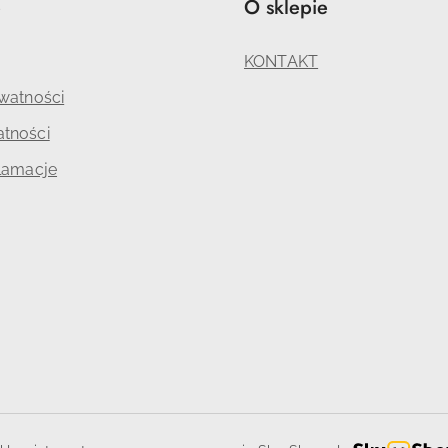
e
O sklepie
KONTAKT
ywatności
tności
klamacje