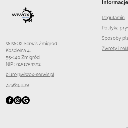
Informacj
Regulamin
Polityka pr
Sposoby pła
WIWOX Serwis Żmigród
Zwroty i re
Kościelna 4,
55-140 Żmigród
NIP : 9151753392
biuro@wiwox-serwis.pl
725615009