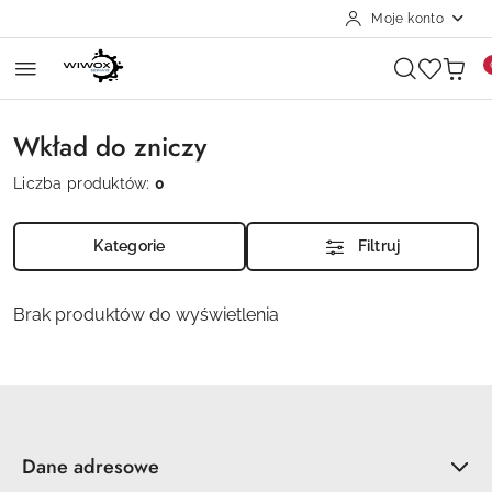
Moje konto
Przejdź do treści głównej
Przejdź do wyszukiwarki
Przejdź do moje konto
Przejdź do menu głównego
Przejdź do stopki
Wkład do zniczy
Liczba produktów:
0
Kategorie
Filtruj
Brak produktów do wyświetlenia
Dane adresowe