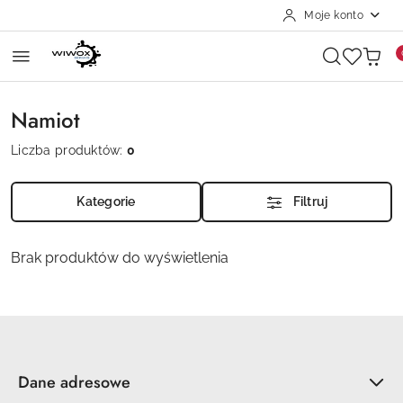
Moje konto
Przejdź do treści głównej
Przejdź do wyszukiwarki
Przejdź do moje konto
Przejdź do menu głównego
Przejdź do stopki
Namiot
Liczba produktów:
0
Kategorie
Filtruj
Brak produktów do wyświetlenia
Dane adresowe