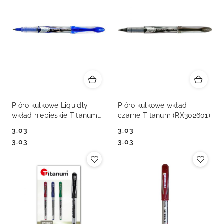
Pióro kulkowe Liquidly
Pióro kulkowe wkład
wkład niebieskie Titanum
czarne Titanum (RX302601)
(RX302601)
3.03
3.03
Cena:
Cena:
Cena:
Cena:
3.03
3.03