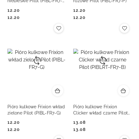
niebieskie Pilot (PIBL-FR7-
różowe Pilot (PIBL-FR7-P)
L)
12.20
12.20
Cena:
Cena:
Cena:
Cena:
12.20
12.20
Pióro kulkowe Frixion wkład
Pióro kulkowe Frixion
zielone Pilot (PIBL-FR7-G)
Clicker wkład czarne Pilot
(PIBLRT-FR7-B)
12.20
13.08
Cena:
Cena:
Cena:
Cena:
12.20
13.08