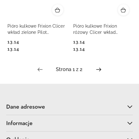
Pióro kulkowe Frixion Clicer
Pióro kulkowe Frixion
wkład zielone Pilot
różowy Clicer wkład
(PIBLRT-FR5-G)
różowe Pilot (PIBLRT-FR5-
13.14
13.14
9)
Cena:
Cena:
Cena:
Cena:
13.14
13.14
Dane adresowe
Informacje