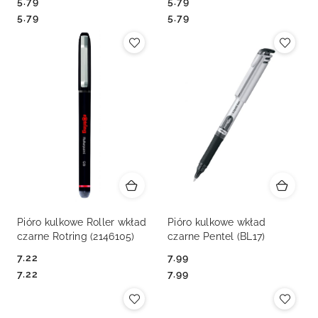
5.79
5.79
Cena:
Cena:
Cena:
Cena:
5.79
5.79
Pióro kulkowe Roller wkład
Pióro kulkowe wkład
czarne Rotring (2146105)
czarne Pentel (BL17)
7.22
7.99
Cena:
Cena:
Cena:
Cena:
7.22
7.99