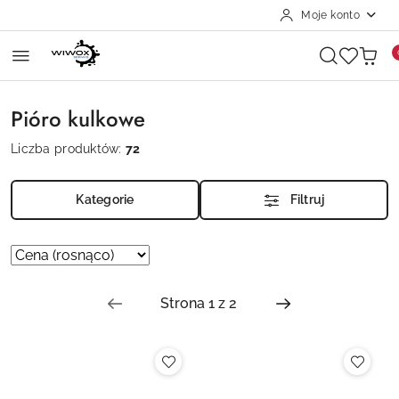
Moje konto
Przejdź do treści głównej
Przejdź do wyszukiwarki
Przejdź do moje konto
Przejdź do menu głównego
Przejdź do stopki
Pióro kulkowe
Liczba produktów:
72
Kategorie
Filtruj
Zastosowano
Sortuj
według
sortowanie:
Cena
(rosnąco).