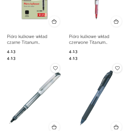
Pióro kulkowe wkład
Pióro kulkowe wkład
czarne Titanum
czerwone Titanum
(RX1102(R202))
(RX1102(R202))
4.13
4.13
Cena:
Cena:
Cena:
Cena:
4.13
4.13