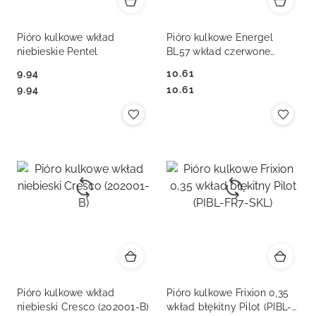
Pióro kulkowe wkład
Pióro kulkowe Energel
niebieskie Pentel
BL57 wkład czerwone
Pentel
9.94
10.61
Cena:
Cena:
Cena:
Cena:
9.94
10.61
Pióro kulkowe wkład
Pióro kulkowe Frixion 0,35
niebieski Cresco (202001-B)
wkład błękitny Pilot (PIBL-