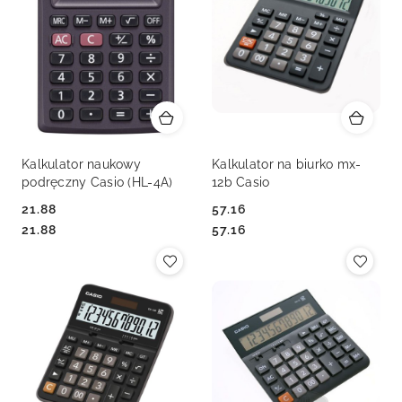
Kalkulator naukowy
Kalkulator na biurko mx-
podręczny Casio (HL-4A)
12b Casio
21.88
57.16
Cena:
Cena:
Cena:
Cena:
21.88
57.16