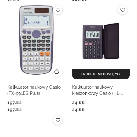
PRODUKT NIEDOSTĘPNY
Kalkulator naukowy Casio
Kalkulator naukowy
(FX-991ES Plus)
kieszonkowy Casio (HL-
820LV-B)
197.82
24.66
Cena:
Cena:
Cena:
Cena:
197.82
24.66