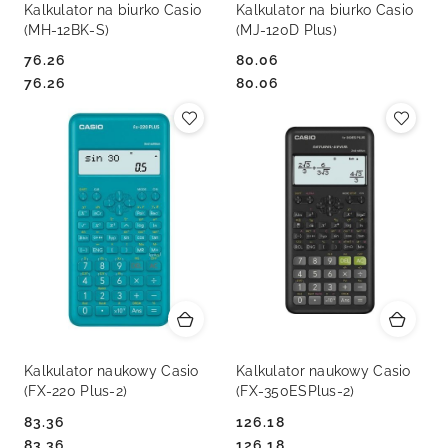
Kalkulator na biurko Casio
Kalkulator na biurko Casio
(MH-12BK-S)
(MJ-120D Plus)
76.26
80.06
Cena:
Cena:
Cena:
Cena:
76.26
80.06
Kalkulator naukowy Casio
Kalkulator naukowy Casio
(FX-220 Plus-2)
(FX-350ESPlus-2)
83.36
126.18
Cena:
Cena:
Cena:
Cena:
83.36
126.18