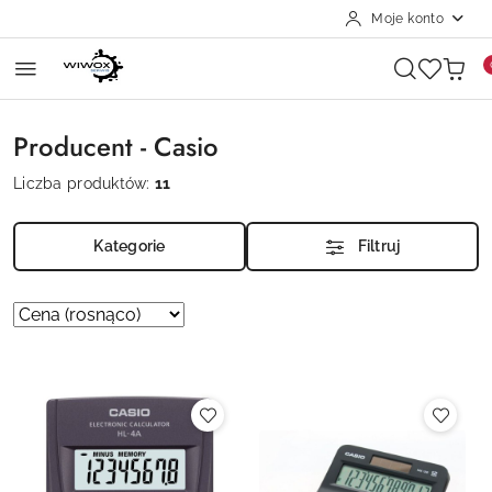
Moje konto
Przejdź do treści głównej
Przejdź do wyszukiwarki
Przejdź do moje konto
Przejdź do menu głównego
Przejdź do stopki
Producent - Casio
Liczba produktów:
11
Kategorie
Filtruj
Zastosowano
Sortuj
według
sortowanie:
Cena
(rosnąco).