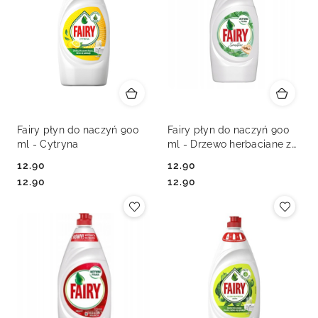
Fairy płyn do naczyń 900
Fairy płyn do naczyń 900
ml - Cytryna
ml - Drzewo herbaciane z
miętą
12.90
12.90
Cena:
Cena:
Cena:
Cena:
12.90
12.90