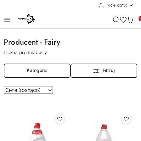
Moje konto
Przejdź do treści głównej
Przejdź do wyszukiwarki
Przejdź do moje konto
Przejdź do menu głównego
Przejdź do stopki
Producent - Fairy
Liczba produktów:
7
Kategorie
Filtruj
Zastosowano
Sortuj
według
sortowanie:
Cena
(rosnąco).