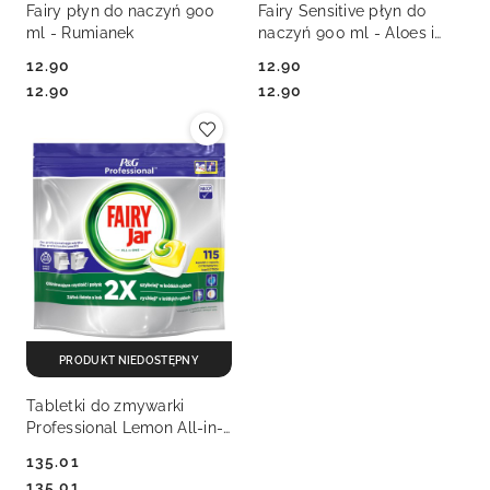
Fairy płyn do naczyń 900
Fairy Sensitive płyn do
ml - Rumianek
naczyń 900 ml - Aloes i
Jaśmin
12.90
12.90
Cena:
Cena:
Cena:
Cena:
12.90
12.90
PRODUKT NIEDOSTĘPNY
Tabletki do zmywarki
Professional Lemon All-in-
one 115 szt Fairy
135.01
(1001003689)
Cena:
Cena:
135.01