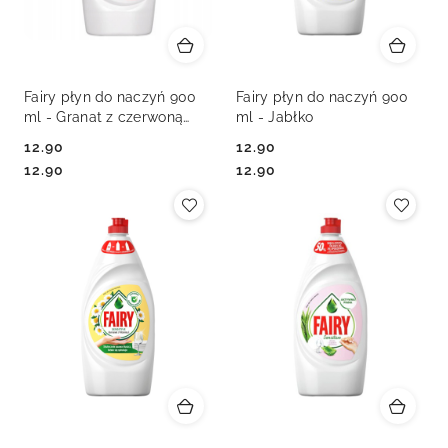
Fairy płyn do naczyń 900
Fairy płyn do naczyń 900
ml - Granat z czerwoną
ml - Jabłko
pomarańczą
12.90
12.90
Cena:
Cena:
Cena:
Cena:
12.90
12.90