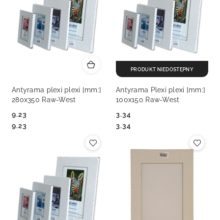
PRODUKT NIEDOSTĘPNY
Antyrama plexi plexi [mm:]
Antyrama Plexi plexi [mm:]
280x350 Raw-West
100x150 Raw-West
9.23
3.34
Cena:
Cena:
Cena:
Cena:
9.23
3.34