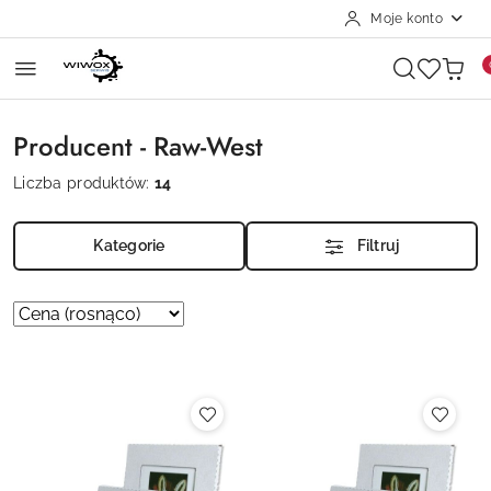
Moje konto
Przejdź do treści głównej
Przejdź do wyszukiwarki
Przejdź do moje konto
Przejdź do menu głównego
Przejdź do stopki
Producent - Raw-West
Liczba produktów:
14
Kategorie
Filtruj
Zastosowano
Sortuj
według
sortowanie:
Cena
(rosnąco).